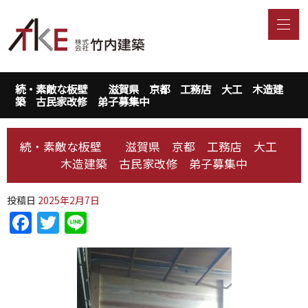
続・素敵な板壁 滋賀県 京都 工務店 大工 木造建
築 古民家改修 弟子募集中
続・素敵な板壁 滋賀県 京都 工務店 大工
木造建築 古民家改修 弟子募集中
投稿日
2025年2月7日
Facebook
Twitter
Line