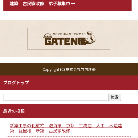
建築 古民家改修 弟子募集中
→
Copyright (C) 株式会社竹内建築
ブログトップ
最近の投稿
新築工事の化粧柱 滋賀県 京都 工務店 大工 木造建
築 瓦屋根 新築 古民家改修